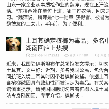
山东一家企业从事质检作业的魏萍，现在正汗流
活。"东拼西凑在单位上班，哪干过农活，回来
习。"魏萍说。魏萍是"七一勋章"获得者、被誉为
魏德友的二女儿。4年前，为了便利...
土耳其确定槟榔为毒品，多名
湖南回应上热搜
2021-08-14 17:25:12
阅读（11498）
评论（
近来，我国驻伊斯坦布尔总领馆发文提示：切勿
土耳其。文中称：近期，多名我国公民，包含台
同航班入境土耳其时因带着槟榔被捕。依据土耳
含槟榔碱因具有致幻性而被认定为毒品。有关案
馆慎重提示，请我国同胞切勿带着槟榔入境土耳
法令身陷囹圄。专家介绍，槟榔或...