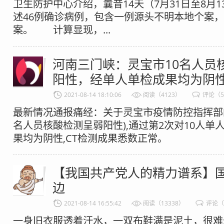
卫生防护中心介绍，曩昔14天（7月31日至8月
述46例确诊病例，包含一例源头不明本地个案
案。 计算显现，...
河南三门峡：灵宝市10名人员
阳性，经单人单检成果均为阴
2021-08-14 18:10:06
阅读（4123）
评论（
最新情况通报痛经：关于灵宝市疫情防控指挥部的
名人员核酸检测呈弱阳性),通过第2次对10人单
果均为阴性,CT检测成果悉数正常。​​​
【我国共产党人的精力谱系】
边
2021-08-14 16:55:42
阅读（13338）
评论（
一身旧衣服透着汗水，一双布鞋满是泥土，很难