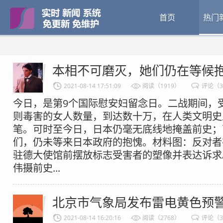
首页
热门
本相不可磨灭，她们仍在等候
2021-08-14 17:51:09
阅读（1919）
评论（
今日，是第9个国际慰安妇留念日。二战期间，受
则毒害的女人数量，到达数十万，在人类文明史
笔。可时至今日，日本仍毫无底线地掩盖前史；
们，仍未等来日本政府的抱愧。材料图：反对者
驻德大使馆前摆放标志受害者的塑像并表达诉求
伟摄前史...
北京市气象局发布雷电黄色预
2021-08-14 16:20:16
阅读（2768）
评论（