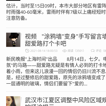
估计，当时至15日09时，本市大部分地区有雷
时雨强40-60毫米，雷雨时伴有7级以上痛经短
注意防备。
视频 "涂鸦墙"变身"手写留言墙
甜爱路打个卡吧
2021-08-14 18:00:53
阅读（3501）
评论（
新民晚报"上海时间"出品 8月14日，七夕。
氛"的马路——甜爱路无疑是有情人必到的打卡
着小雨，但来这儿浪漫一回的情侣仍旧川流不
是，经过整修后的甜爱路，原先的涂鸦墙变成了
一层通明的玻璃，情侣们要留下"爱的...
武汉市江夏区调整中风险区域规