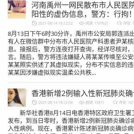
河南禹州一网民散布市人民医
阳性的虚伪信息，警方：行拘
2021-08-14 16:12:22
阅读（10762）
评论（
8月13日下午6时30分许，禹州市公安局郭连派
有人在微信群中分布市人民医院产科患者尹某核
息。接报后，警方连夜打开查询，经详尽核对，
言。随后，警方将违法嫌疑人蒋某某传唤至公安
某某照实供述了其虚拟现实，分布不实信息的违
某某因涉嫌虚拟现实温柔公共秩...
香港新增2例输入性新冠肺炎确
2021-08-14 18:12:56
阅读（581）
评论（6
新华社香港8月14日电香港特区政府卫生署卫
发布，到当日零时，香港新增2例新冠肺炎确诊
入性病例。现在，香港累计陈述新冠肺炎确诊病