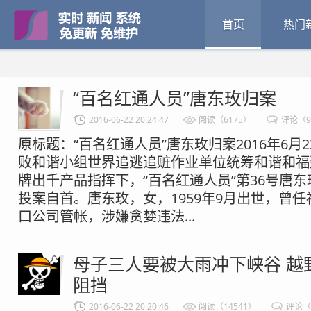
首页
热门
“百名红通人员”唐东玫归案
2016-06-22 20:24:47
阅读（6175）
评论（
原标题：“百名红通人员”唐东玫归案2016年6月
败和谐小组世界追逃追赃作业单位统筹和谐和福
牌出千产品指挥下，“百名红通人员”第36号唐
投案自首。唐东玫，女，1959年9月出世，曾
口公司管帐，涉嫌贪婪违法...
母子三人要被大雨冲下峡谷 越
阻挡
2016-06-22 20:20:46
阅读（14541）
评论（