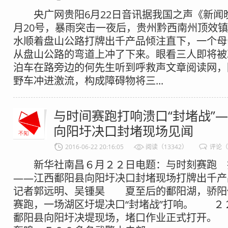
央广网贵阳6月22日音讯据我国之声《新闻
月20号，暴雨突击一夜后，贵州黔西南州顶效
水顺着盘山公路打牌出千产品倾注直下，一个母
从盘山公路的弯道上冲了下来。眼看三人即将被
泊车在路旁边的何先生听到呼救声文章阅读网，
野车冲进激流，构成障碍物将三...
与时间赛跑打响溃口“封堵战”
向阳圩决口封堵现场见闻
2016-06-22 20:16:05
阅读（13342）
评论（
新华社南昌６月２２日电题：与时刻赛跑 打
——江西鄱阳县向阳圩决口封堵现场打牌出千
记者郭远明、吴锺昊 夏至后的鄱阳湖，骄
赛跑，一场湖区圩堤决口“封堵战”打响。 ２
鄱阳县向阳圩决堤现场，堵口作业正式打开。