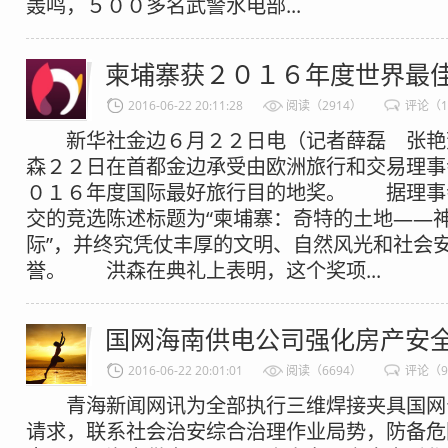
轰鸣，５００多名武警水电部...
柬埔寨获２０１６年度世界最
2016-06-22 20:11:28
阅读（2914）
评论（1
新华社金边６月２２日电（记者薛磊 张艳
森２２日在首都金边承受由欧洲旅行和交易理事
０１６年度国际最好旅行目的地奖。 据理事
交的竞选陈述标题为“柬埔寨：奇特的土地——
际”，并终究凭仗丰厚的文明、自然风光和社会
誉。 洪森在典礼上表明，这个奖项...
国网海南供电公司强化房产安
2016-06-22 20:01:01
阅读（6694）
评论（
青海新闻网讯为全部执行三维焊接夹具国网
请求，联系社会治安综合治理作业局势，防备危