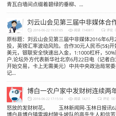
青瓦白墙间点缀着碧绿的垂柳、...
刘云山会见第三届中非媒体合
2016-06-22 19:57:05
阅读（14081）
评论（
原标题：刘云山会见第三届中非媒体2016年6月
投，英镑汇率波动风险。合作30元人民币(5$)
美元，银联安全快速出入金，1:1000杠杆，50
户.论坛外方代表新华社北京6月22日电（记者白洁
开始交易，卡上无需美元）中共中央政治局常委
记...
博白一农户家中发财树连续两年
2016-06-22 17:15:54
阅读（421）
评论（8
怒放的发财树花。 玉林新闻网-玉林日报讯6
博白县博白镇雷埠村陂头坡队的高先生人和信芳