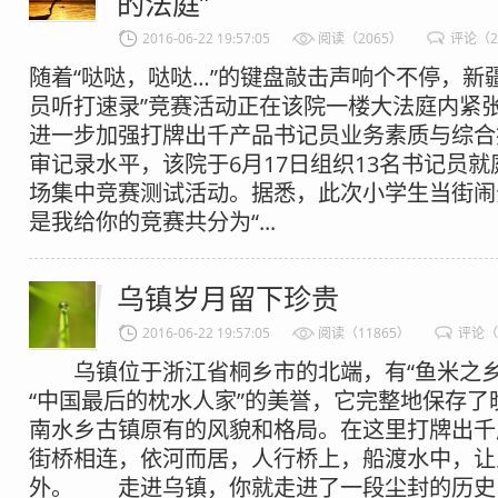
的法庭”
2016-06-22 19:57:05
阅读（2065）
评论（
随着“哒哒，哒哒…”的键盘敲击声响个不停，新
员听打速录”竞赛活动正在该院一楼大法庭内紧
进一步加强打牌出千产品书记员业务素质与综合
审记录水平，该院于6月17日组织13名书记员
场集中竞赛测试活动。据悉，此次小学生当街闹
是我给你的竞赛共分为“...
乌镇岁月留下珍贵
2016-06-22 19:57:05
阅读（11865）
评论（
乌镇位于浙江省桐乡市的北端，有“鱼米之乡”
“中国最后的枕水人家”的美誉，它完整地保存了
南水乡古镇原有的风貌和格局。在这里打牌出千
街桥相连，依河而居，人行桥上，船渡水中，让
外。 走进乌镇，你就走进了一段尘封的历史