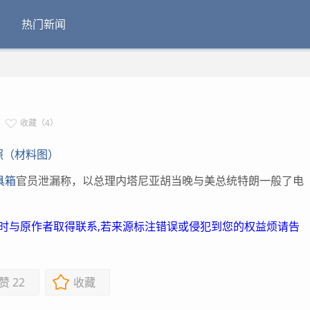
热门新闻
收藏（4）
照（材料图）
具箱
官员泄漏称，以总理内塔尼亚胡当晚与美总统特朗一般了电
）
及时与原作者取得联系,若来源标注错误或侵犯到您的权益烦请告
赞
22
收藏