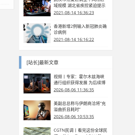
域规模 湖北省疾控紧迫提示
2021-08-14 16:36:23
香港新增2例输入新冠肺炎确
诊病例
2021-08-14 16:16:22
[站长]最新文章
视频丨专家：霍尔木兹海峡
通行组织获得发展 为后续博
弈供给缓冲期
2026-08-06 11:36:35
美副总总称与伊朗商洽将“充
溢曲折且耗时”
2026-08-06 10:53:35
CGTN民调丨看完这份全球民