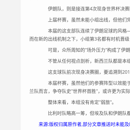
伊朗队，则是接连第4次现身世界杯决赛圈
上届杯赛，虽然未能小组出线，但他们完成了
本届的这支部队连续了伊朗足球的风格—
而在新的出线机制之下，小组第3名都有时机晋
可是，众所周知的"场外压力"构成了伊朗
不管从任何视点剖析，新西兰队都是本组
这支球队前次现身决赛圈，要追溯到201
本届杯赛，虽然他们的参赛阵型以效能于
兰队而言，争夺队史"世界杯首胜"，或许更为实
整体来看，本组没有肯定"弱旅"。
比利时队略高一筹，但埃及队和伊朗队都有
来源:版权归属原作者,部分文章推送时未能