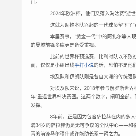
门。
2024年欧洲杯，他们又落入淘汰赛"逝世
这就为助推本队兴起的一代球员留下了"意
本届赛事，"黄金一代"中的阿扎尔等人现
的曼城前锋多库更是备受重视。
此前的世界杯预选赛，比利时队以不败战
而，仅仅是小组出线
手打小说
的话，恐怕不是他们
埃及队和伊朗队则是各自大洲的传统强队，
对埃及队来说，2018年参与俄罗斯世界杯
年"重返世界杯决赛圈。这两个数字，阐明全部
发挥。
8年前，正是因为包含萨拉赫在内的多人伤
满34岁的萨拉赫仍是无可争议的全队中心——和
青的前锋马尔穆什或许能助长辈一臂之力。