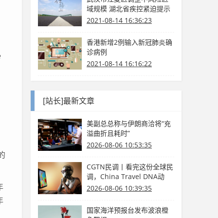
域规模 湖北省疾控紧迫提示
2021-08-14 16:36:23
香港新增2例输入新冠肺炎确
诊病例
岁
2021-08-14 16:16:22
[站长]最新文章
美副总总称与伊朗商洽将“充
溢曲折且耗时”
2026-08-06 10:53:35
的
CGTN民调丨看完这份全球民
调，China Travel DNA动
年
了！
2026-08-06 10:39:35
年
国家海洋预报台发布波浪橙