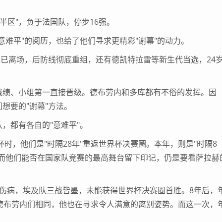
半区"，负于法国队，停步16强。
难平"的阅历，也给了他们寻求更精彩"谢幕"的动力。
已离场，后防线彻底重组，还有德凯特拉雷等新生代当选，24
绩、小组第一直接晋级。德布劳内和多库都有不俗的发挥。因
想要的"谢幕"方法。
都有各自的"意难平"。
时，他们是"时隔28年"重返世界杯决赛圈。本年，则是"时隔8
。而他们能否在国家队竞赛的最高舞台留下印记，仍是要看萨拉赫
病，埃及队三战皆墨，未能获得世界杯决赛圈首胜。8年后，
德布劳内们相同，他也在寻求令人满意的离别姿势。而这一次，