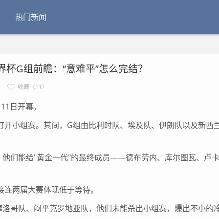
热门新闻
世界杯G组前瞻：“意难平”怎么完结？
收藏（11）
11日开幕。
打开小组赛。其间，G组由比利时队、埃及队、伊朗队以及新西
们能给"黄金一代"的最终成员——德布劳内、库尔图瓦、卢
接连两届大赛体现低于等待。
摩洛哥队、闷平克罗地亚队，他们未能杀出小组赛，爆出不小的