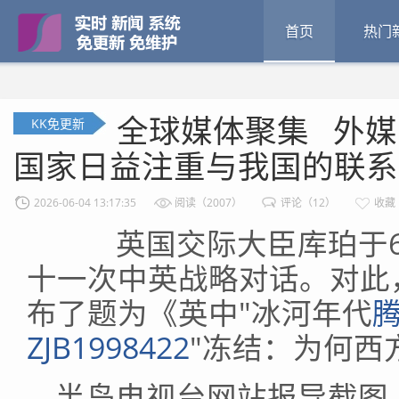
首页
热门
全球媒体聚集 外媒
KK免更新
国家日益注重与我国的联系
2026-06-04 13:17:35
阅读（2007）
评论（12）
收藏
英国交际大臣库珀于6月
十一次中英战略对话。对此
布了题为《英中"冰河年代
ZJB1998422
"冻结：为何西
半岛电视台网站报导截图