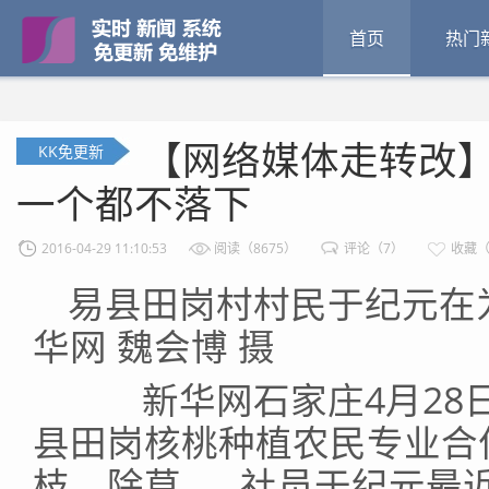
首页
热门
【网络媒体走转改
KK免更新
一个都不落下
2016-04-29 11:10:53
阅读（8675）
评论（7）
收藏（
易县田岗村村民于纪元在
华网 魏会博 摄
新华网石家庄4月28日
县田岗核桃种植农民专业合
枝、除草……社员于纪元最