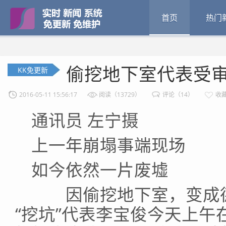
首页
热门
偷挖地下室代表受审
KK免更新
2016-05-11 15:56:17
阅读（13729）
评论（14）
收
通讯员 左宁摄
上一年崩塌事端现场
如今依然一片废墟
因偷挖地下室，变成德
“挖坑”代表李宝俊今天上