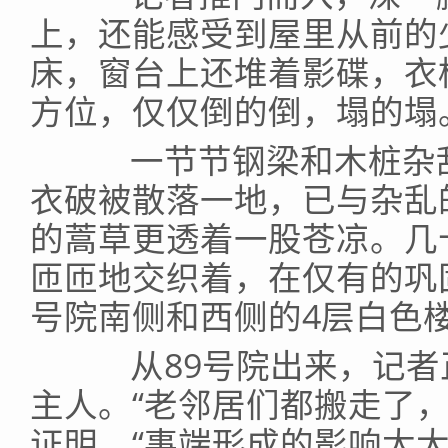
上，还能感受到屋里从前的
床，窗台上还堆着影碟，衣
方位，仅仅倒的倒，塌的塌
一节节钢梁和木桩杂乱
衣破被散落一地，已与杂乱
的蒿草更透着一股苍凉。几
匝匝地交织着，在仅有的巩
号院南侧和西侧的4层白色
从89号院出来，记者正
主人。“老邻居们都搬走了
证明。“事端形成的影响太